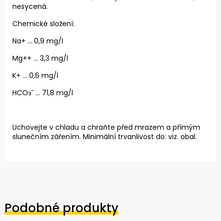
nesycená.
Chemické složení:
Na+ ... 0,9 mg/l
Mg++ ... 3,3 mg/l
K+ ... 0,6 mg/l
HCOзˉ ... 71,8 mg/l
Uchovejte v chladu a chraňte před mrazem a přímým
slunečním zářením. Minimální trvanlivost do: viz. obal.
Podobné produkty