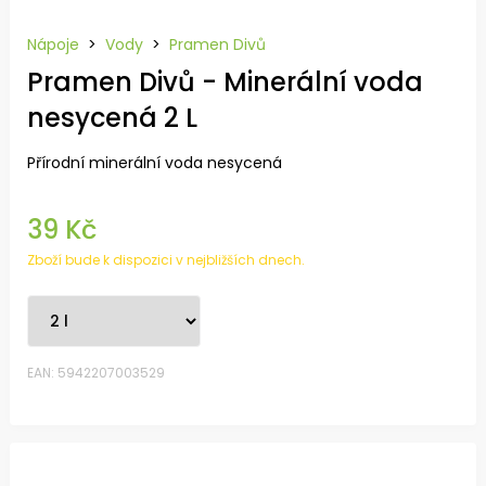
Nápoje
>
Vody
>
Pramen Divů
Pramen Divů - Minerální voda
nesycená 2 L
Přírodní minerální voda nesycená
39 Kč
Zboží bude k dispozici v nejbližších dnech.
EAN: 5942207003529