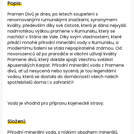
Popis:
Pramen Divů je dnes, po letech soupeření s
renomovanými rumunskými značkami, synonymem
kvality, především díky své čistotě, která je dána nejvyšší
nadmořskou výškou pramene v Rumunsku, který se
nachází v Stâna de Vale. Díky svým vlastnostem, které
předčí mnohé přírodní minerální vody v Rumunsku, a
modernímu balení se stala nepopíratelně známou. Od
novorozenců až po prarodiče si všichni užívají kvality
Pramene divů, který dokáže spojit všechnu svěžest
Apusenských Karpat. Přírodní minerální voda z Pramene
divů, ať už nesycená nebo sycená, je tou legendární
vodou, která se dostala do domácností všech našich
spotřebitelů doma i v zahraničí!
Voda je vhodná pro přípravu kojenecké stravy.
Složení:
Přírodní minerální voda, s nízkým obsahem minerálů,