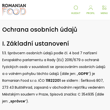
HLEDAT
PROFIL
MENU
Ochrana osobních údajů
I. Základní ustanovení
1.1.
Správcem osobních údajů podle čl. 4 bod 7 nařízení
Evropského parlamentu a Rady (EU) 2016/679 o ochraně
fyzických osob v souvislosti se zpracováním osobních údajů
a o volném pohybu těchto údajů (dále jen: „
GDPR
”) je
Romanian Food s.r.o. IČO
11822201
se sídlem : Šeříková 807,
273 43 Buštěhrad, zapsaná v obchodním rejstříku vedeném
Městským soudem v Praze, Spisová značka: C 354935 (dále
jen: „
správce
“).