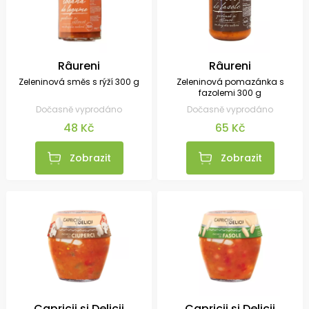
Râureni
Râureni
Zeleninová směs s rýží 300 g
Zeleninová pomazánka s
fazolemi 300 g
Dočasně vyprodáno
Dočasně vyprodáno
48 Kč
65 Kč
Zobrazit
Zobrazit
Capricii și Delicii
Capricii și Delicii