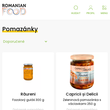
HLEDAT
PROFIL
MENU
Pomazánky
Râureni
Capricii și Delicii
Fazolový guláš 300 g
Zeleninová pomazánka s
václavkami 250 g
Dočasně vyprodáno
Dočasně vyprodáno