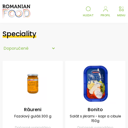
HLEDAT
PROFIL
MENU
Speciality
Râureni
Bonito
Fazolový guláš 300 g
Salát s jikrami - kapr a cibule
150g
Dočasně vyprodáno
Dočasně vyprodáno