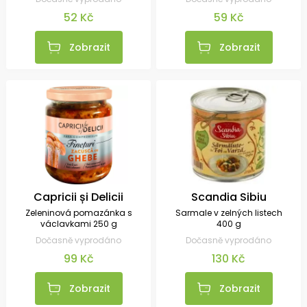
52 Kč
59 Kč
Zobrazit
Zobrazit
Capricii și Delicii
Scandia Sibiu
Zeleninová pomazánka s
Sarmale v zelných listech
václavkami 250 g
400 g
Dočasně vyprodáno
Dočasně vyprodáno
99 Kč
130 Kč
Zobrazit
Zobrazit