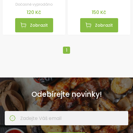
Dočasně vyprodáno
120 Kč
150 Kč
Zobrazit
Zobrazit
1
Odebírejte novinky!