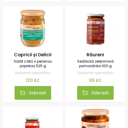
Capricii și Delicii
Râureni
Salát z lilků s pečenou
Sedlácká zeleninová
paprikou 525 g
pomazánka 300 g
Dočasně vyprodáno
Dočasně vyprodáno
120 Kč
65 Kč
Zobrazit
Zobrazit