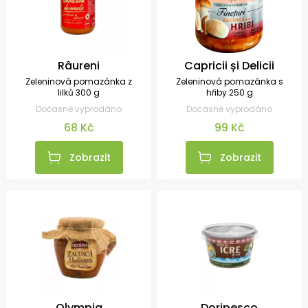
Râureni
Capricii și Delicii
Zeleninová pomazánka z
Zeleninová pomazánka s
lilků 300 g
hřiby 250 g
Dočasně vyprodáno
Dočasně vyprodáno
68 Kč
99 Kč
Zobrazit
Zobrazit
Olympia
Doripesco