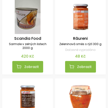
Scandia Food
Râureni
Sarmale v zelných listech
Zeleninová směs s rýží 300 g
2000 g
Dočasně vyprodáno
420 Kč
48 Kč
Zobrazit
Zobrazit