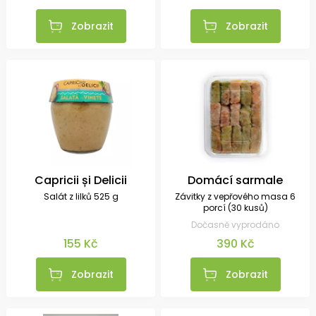
Zobrazit
Zobrazit
Capricii și Delicii
Domácí sarmale
Salát z lilků 525 g
Závitky z vepřového masa 6
porcí (30 kusů)
Dočasně vyprodáno
155 Kč
390 Kč
Zobrazit
Zobrazit