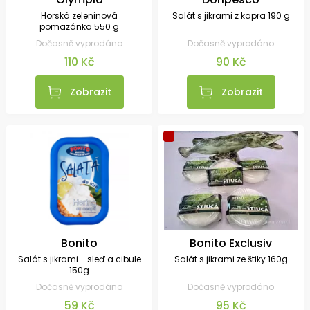
Horská zeleninová
Salát s jikrami z kapra 190 g
pomazánka 550 g
Dočasně vyprodáno
Dočasně vyprodáno
110 Kč
90 Kč
Zobrazit
Zobrazit
Bonito
Bonito Exclusiv
Salát s jikrami - sleď a cibule
Salát s jikrami ze štiky 160g
150g
Dočasně vyprodáno
Dočasně vyprodáno
59 Kč
95 Kč