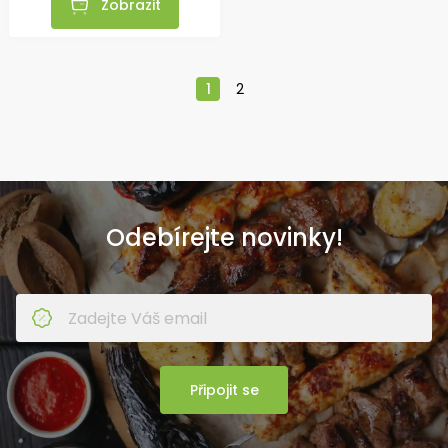
Zobrazit
1
2
Odebírejte novinky!
Připojit se