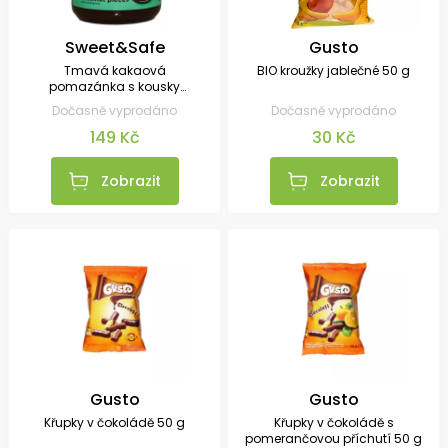
Sweet&Safe
Gusto
Tmavá kakaová
BIO kroužky jablečné 50 g
pomazánka s kousky
lískových oříšků 220 g
Dočasně vyprodáno
Dočasně vyprodáno
149 Kč
30 Kč
Zobrazit
Zobrazit
Gusto
Gusto
Křupky v čokoládě 50 g
Křupky v čokoládě s
pomerančovou příchutí 50 g