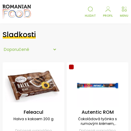
HLEDAT
PROFIL
MENU
Sladkosti
Feleacul
Autentic ROM
Halva s kakaem 200 g
Čokoládová tyčinka s
rumovým krémem,
sušenkami a ořechovou
Dočasně vyprodáno
Dočasně vyprodáno