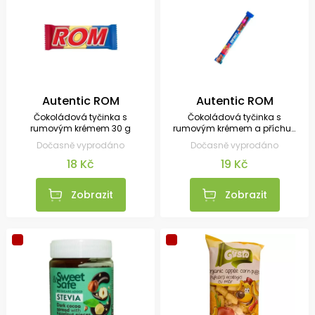
Autentic ROM
Autentic ROM
Čokoládová tyčinka s
Čokoládová tyčinka s
rumovým krémem 30 g
rumovým krémem a příchutí
hořké třešně 38 g
Dočasně vyprodáno
Dočasně vyprodáno
18 Kč
19 Kč
Zobrazit
Zobrazit