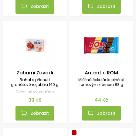
Zobrazit
Zobrazit
Zaharni Zavodi
Autentic ROM
Rahat s příchutí
Mléčná čokoláda plněná
granátového jablka 140 g
rumovým krémem 88 g
Dočasně vyprodáno
39 Kč
44 Kč
Zobrazit
Zobrazit