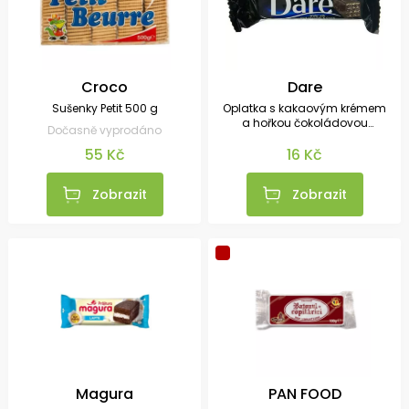
Croco
Dare
Sušenky Petit 500 g
Oplatka s kakaovým krémem
a hořkou čokoládovou
Dočasně vyprodáno
polevou 50 g
55 Kč
16 Kč
Zobrazit
Zobrazit
Magura
PAN FOOD