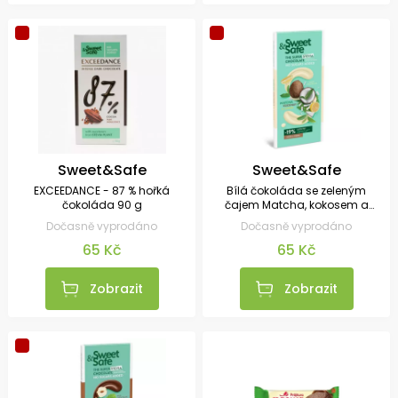
Sweet&Safe
Sweet&Safe
EXCEEDANCE - 87 % hořká
Bílá čokoláda se zeleným
čokoláda 90 g
čajem Matcha, kokosem a
citrónem 90 g
Dočasně vyprodáno
Dočasně vyprodáno
65 Kč
65 Kč
Zobrazit
Zobrazit