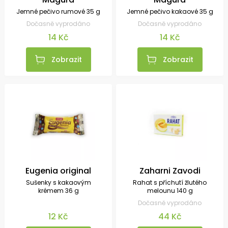
Jemné pečivo rumové 35 g
Jemné pečivo kakaové 35 g
Dočasně vyprodáno
Dočasně vyprodáno
14 Kč
14 Kč
Zobrazit
Zobrazit
Eugenia original
Zaharni Zavodi
Sušenky s kakaovým
Rahat s příchutí žlutého
krémem 36 g
melounu 140 g
Dočasně vyprodáno
12 Kč
44 Kč