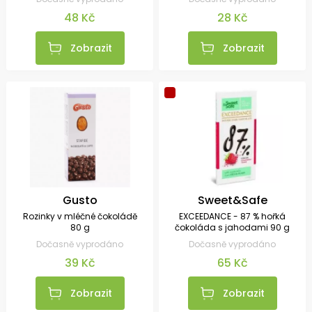
příchutí 37 g
48 Kč
28 Kč
Zobrazit
Zobrazit
Gusto
Sweet&Safe
Rozinky v mléčné čokoládě
EXCEEDANCE - 87 % hořká
80 g
čokoláda s jahodami 90 g
Dočasně vyprodáno
Dočasně vyprodáno
39 Kč
65 Kč
Zobrazit
Zobrazit