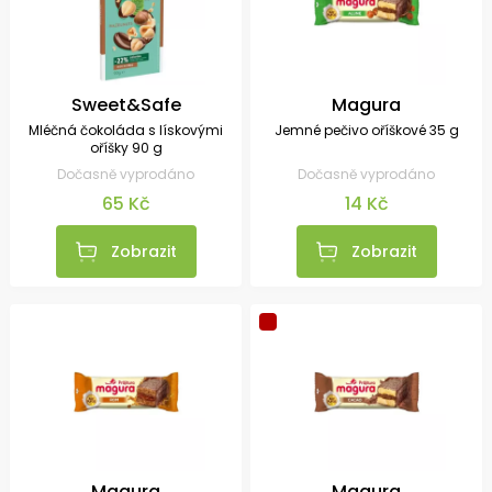
Sweet&Safe
Magura
Mléčná čokoláda s lískovými
Jemné pečivo oříškové 35 g
oříšky 90 g
Dočasně vyprodáno
Dočasně vyprodáno
65 Kč
14 Kč
Zobrazit
Zobrazit
Magura
Magura